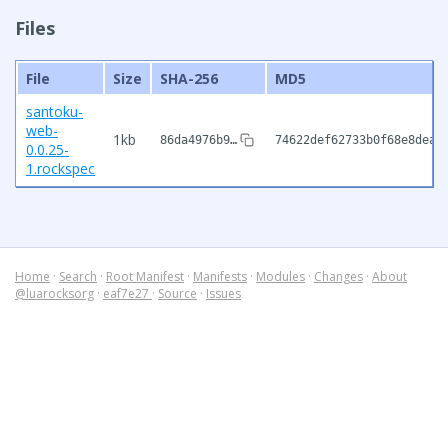
Files
File
Size
SHA-256
MD5
santoku-
web-
1kb
86da4976b9…
74622def62733b0f68e8dea8
0.0.25-
1.rockspec
Home
·
Search
·
Root Manifest
·
Manifests
·
Modules
·
Changes
·
About
@luarocksorg
·
eaf7e27
·
Source
·
Issues