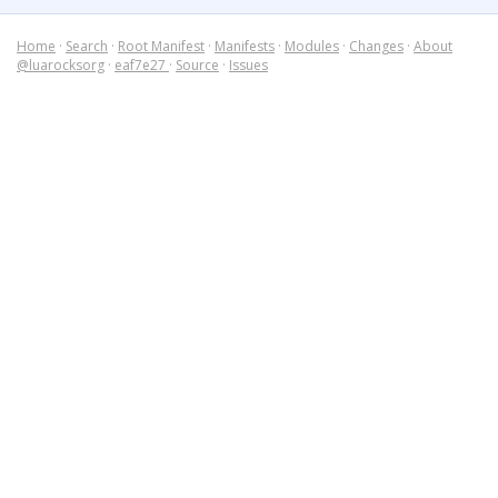
Home
·
Search
·
Root Manifest
·
Manifests
·
Modules
·
Changes
·
About
@luarocksorg
·
eaf7e27
·
Source
·
Issues